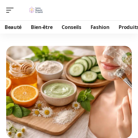
Beauté
Bien-être
Conseils
Fashion
Produit