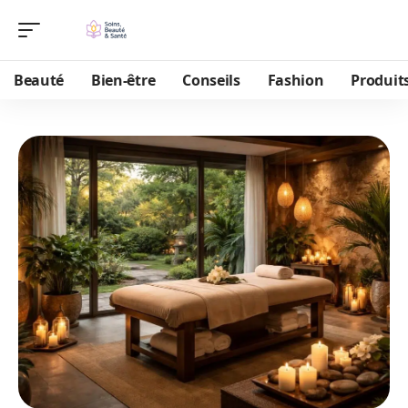
Beauté
Bien-être
Conseils
Fashion
Produit