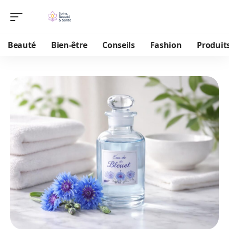
Beauté
Bien-être
Conseils
Fashion
Produit