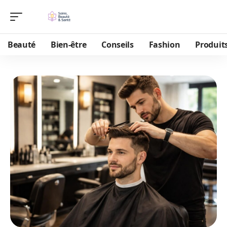
Beauté
Bien-être
Conseils
Fashion
Produit