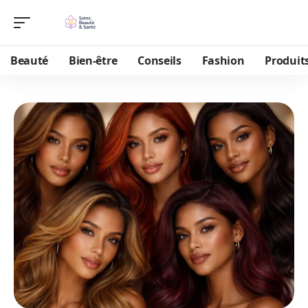
Beauté
Bien-être
Conseils
Fashion
Produit