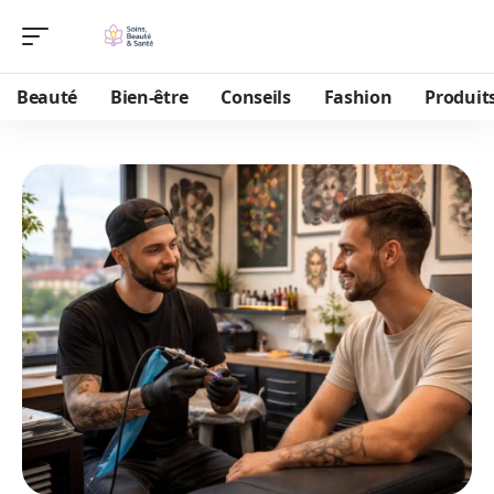
Beauté
Bien-être
Conseils
Fashion
Produit